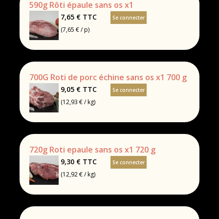
590g Rôti épaule sans os x1
7,65 €
TTC
Se connecter
(7,65 € / p)
700G Roti de porc échine sans os x1 700 g
9,05 €
TTC
Se connecter
(12,93 € / kg)
720g Roti epaule sans os x1 720 g
9,30 €
TTC
Se connecter
(12,92 € / kg)