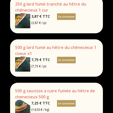
250 g lard fumé tranché au hêtre du
chênecieux 1 cur
3,87 €
TTC
Se connecter
(3,87 € / p)
500 g lard fumé au hêtre du chênecieux 1
coeur x1
7,75 €
TTC
Se connecter
(7,75 € / p)
500 g saucisse a cuire fumée au hêtre de
chenecieux 500 g
7,25 €
TTC
Se connecter
(14,50 € / kg)