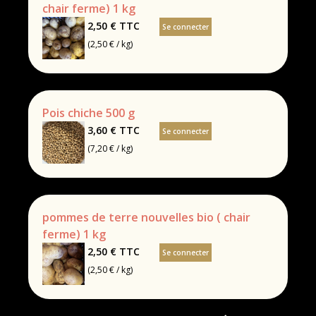
chair ferme) 1 kg
2,50 €
TTC
Se connecter
(2,50 € / kg)
Pois chiche 500 g
3,60 €
TTC
Se connecter
(7,20 € / kg)
pommes de terre nouvelles bio ( chair
ferme) 1 kg
2,50 €
TTC
Se connecter
(2,50 € / kg)