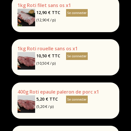
1kg Roti filet sans os x1
12,90 €
TTC
Se connecter
(12,90 € / p)
1kg Roti rouelle sans os x1
10,50 €
TTC
Se connecter
(10,50 € / p)
400g Roti epaule paleron de porc x1
5,20 €
TTC
Se connecter
(5,20 € / p)