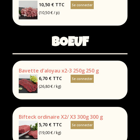
10,50 €
TTC
Se connecter
(10,50 € / p)
BOEUF
Bavette d'aloyau x2-3 250g 250 g
6,70 €
TTC
Se connecter
(26,80 € / kg)
Bifteck ordinaire X2/ X3 300g 300 g
5,70 €
TTC
Se connecter
(19,00 € / kg)