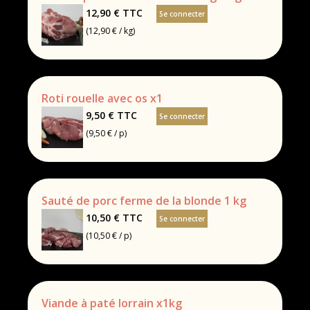
12,90 €
TTC
Se connecter
(12,90 € / kg)
Roti rouelle avec os x1
9,50 €
TTC
Se connecter
(9,50 € / p)
Sauté de porc ferme de la blonde 1 kg
10,50 €
TTC
Se connecter
(10,50 € / p)
Viande à paté lorrain x1kg