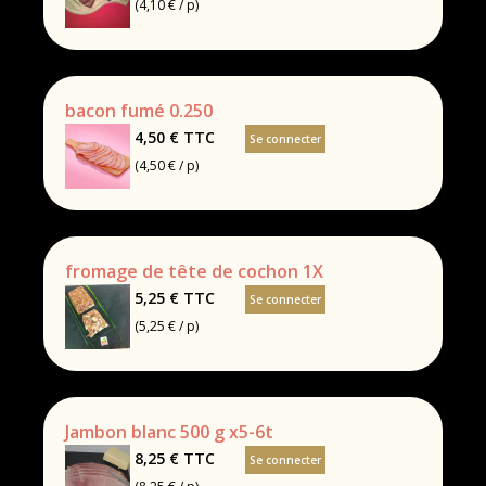
(4,10 € / p)
bacon fumé 0.250
4,50 €
TTC
Se connecter
(4,50 € / p)
fromage de tête de cochon 1X
5,25 €
TTC
Se connecter
(5,25 € / p)
Jambon blanc 500 g x5-6t
8,25 €
TTC
Se connecter