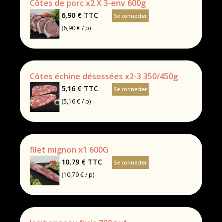
Côtes de porc x2 X 3-env 600g
6,90 €
TTC
Se connecter
(6,90 € / p)
Côtes échine désossées x2-3 350/450g
5,16 €
TTC
Se connecter
(5,16 € / p)
filet mignon x1 600G
10,79 €
TTC
Se connecter
(10,79 € / p)