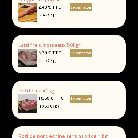
2,40 €
TTC
Se connecter
(2,40 € / p)
Lard frais morceaux 500gr
5,25 €
TTC
Se connecter
(5,25 € / p)
Petit salé x1kg
10,50 €
TTC
Se connecter
(10,50 € / p)
Roti de porc échine sans os x1kg 1 kg