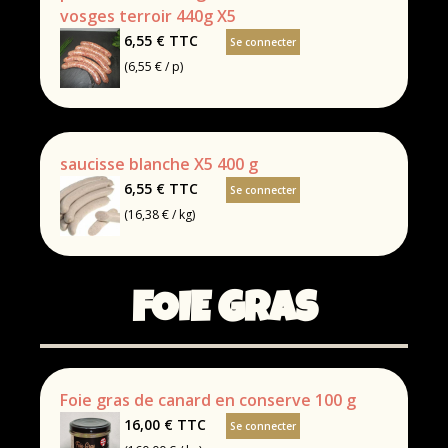
vosges terroir 440g X5
6,55 €
TTC
Se connecter
(6,55 € / p)
saucisse blanche X5 400 g
6,55 €
TTC
Se connecter
(16,38 € / kg)
FOIE GRAS
Foie gras de canard en conserve 100 g
16,00 €
TTC
Se connecter