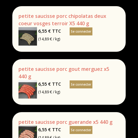
petite saucisse porc chipolatas deux
coeur vosges terroir X5 440 g
6,55 €
TTC
Se connecter
(14,89 € / kg)
petite saucisse porc gout merguez x5
440 g
6,55 €
TTC
Se connecter
(14,89 € / kg)
petite saucisse porc guerande x5 440 g
6,55 €
TTC
Se connecter
(14,89 € / kg)