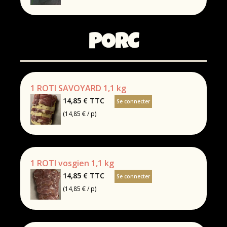
PORC
1 ROTI SAVOYARD 1,1 kg
14,85 €
TTC
Se connecter
(14,85 € / p)
1 ROTI vosgien 1,1 kg
14,85 €
TTC
Se connecter
(14,85 € / p)