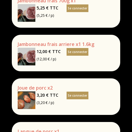
Jambonneau frais 700g x1
5,25 €
TTC
Se connecter
(5,25 € / p)
Jambonneau frais arriere x1 1.6kg
12,00 €
TTC
Se connecter
(12,00 € / p)
Joue de porc x2
3,20 €
TTC
Se connecter
(3,20 € / p)
Langue de porc x1