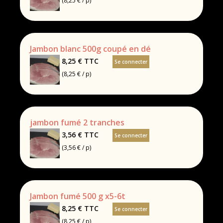
(8,25 € / p)
Jambon blanc 500g coupé en dé
8,25 €
TTC
Se connecter
(8,25 € / p)
jambon fumé 2 tranches
3,56 €
TTC
Se connecter
(3,56 € / p)
Jambon fumé 500 g x5-6t
8,25 €
TTC
Se connecter
(8,25 € / p)