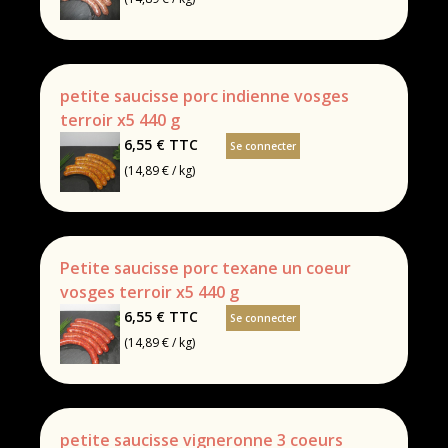
petite saucisse porc indienne vosges
terroir x5 440 g
6,55 €
TTC
Se connecter
(14,89 € / kg)
Petite saucisse porc texane un coeur
vosges terroir x5 440 g
6,55 €
TTC
Se connecter
(14,89 € / kg)
petite saucisse vigneronne 3 coeurs