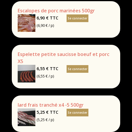
Escalopes de porc marinées 500gr
6,90 €
TTC
Se connecter
(6,90 € / p)
Espelette petite saucisse boeuf et porc
X5
6,55 €
TTC
Se connecter
(6,55 € / p)
lard frais tranché x4 -5 500gr
5,25 €
TTC
Se connecter
(5,25 € / p)