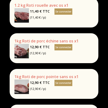
1.2 kg Roti rouelle avec os x1
11,40 €
TTC
Se connecter
(11,40 € / p)
1kg Roti de porc échine sans os x1
12,90 €
TTC
Se connecter
(12,90 € / p)
1kg Roti de porc pointe sans os x1
12,90 €
TTC
Se connecter
(12,90 € / p)