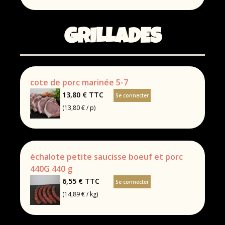
GRILLADES
cote de porc marinée 5-7
13,80 €
TTC
Se connecter
(13,80 € / p)
échalote petite saucisse boeuf et porc
440G 440 g
6,55 €
TTC
Se connecter
(14,89 € / kg)