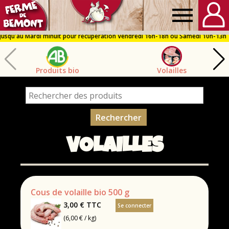
Ferme
de
Produits bio
Volailles
Bémont
VOLAILLES
Cous de volaille bio 500 g
3,00 €
TTC
Se connecter
(6,00 € / kg)