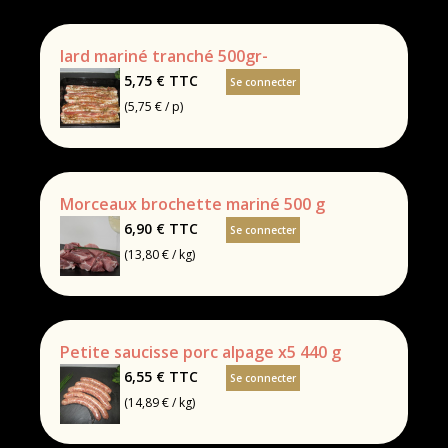
lard mariné tranché 500gr-
5,75 €
TTC
Se connecter
(5,75 € / p)
Morceaux brochette mariné 500 g
6,90 €
TTC
Se connecter
(13,80 € / kg)
Petite saucisse porc alpage x5 440 g
6,55 €
TTC
Se connecter
(14,89 € / kg)