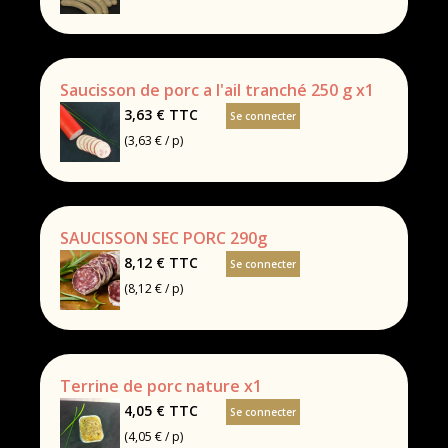
Saucisson de porc a l'ail tranché 250 g x1
3,63 €
TTC
Se connecter
(3,63 € / p)
SAUCISSON SEC PORC 290g
8,12 €
TTC
Se connecter
(8,12 € / p)
Terrine de porc nature x1
4,05 €
TTC
Se connecter
(4,05 € / p)