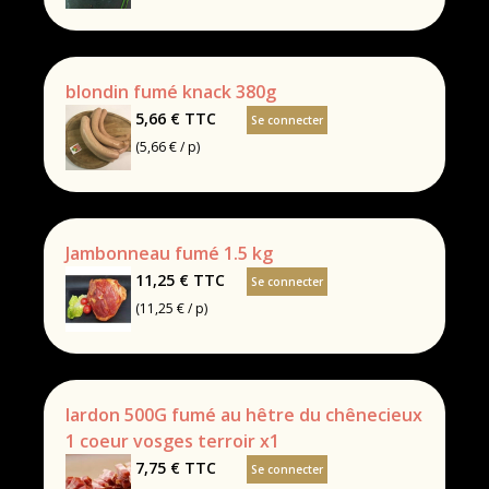
blondin fumé knack 380g
5,66 €
TTC
Se connecter
(5,66 € / p)
Jambonneau fumé 1.5 kg
11,25 €
TTC
Se connecter
(11,25 € / p)
lardon 500G fumé au hêtre du chênecieux
1 coeur vosges terroir x1
7,75 €
TTC
Se connecter