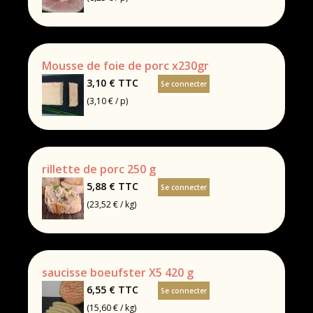
Mousse de foie de porc x230gr
3,10 €
TTC
Se connecter
(3,10 € / p)
rillette de porc 250 g
5,88 €
TTC
Se connecter
(23,52 € / kg)
saucisse boeufster X5 420 g
6,55 €
TTC
Se connecter
(15,60 € / kg)