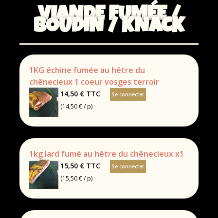
VIANDE FUMÉE /
BOUDIN / KNACK
1KG échine fumée au hêtre du
chênecieux 1 coeur vosges terroir
14,50 €
TTC
Se connecter
(14,50 € / p)
1kg lard fumé au hêtre du chênecieux x1
15,50 €
TTC
Se connecter
(15,50 € / p)