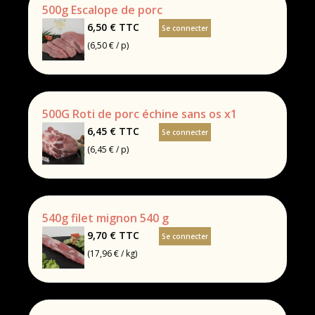
500g Escalope de porc
6,50 €
TTC
Se connecter
(6,50 € / p)
500G Roti de porc échine sans os x1
6,45 €
TTC
Se connecter
(6,45 € / p)
540g filet mignon 540 g
9,70 €
TTC
Se connecter
(17,96 € / kg)