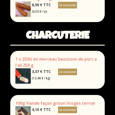
6,50 €
TTC
Se connecter
(6,50 € / p)
CHARCUTERIE
1 x 250G en morceau Saucisson de porc a
l'ail 250 g
3,37 €
TTC
Se connecter
(13,48 € / kg)
100g Viande façon grison Vosges terroir
4,10 €
TTC
Se connecter