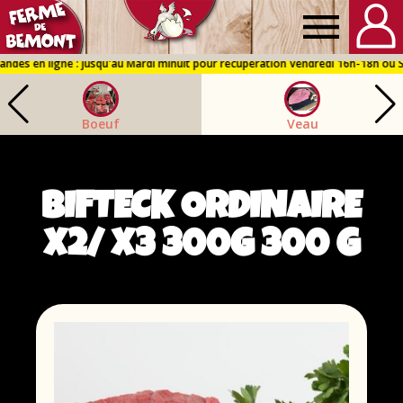
Ferme
de
Boeuf
Veau
Bémont
BIFTECK ORDINAIRE
X2/ X3 300G 300 G