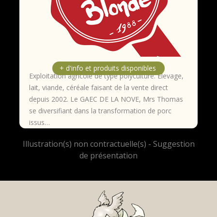
Exploitation agricole de type polyculture. Élevage,
lait, viande, céréale faisant de la vente direct
depuis 2002. Le GAEC DE LA NOVE, Mrs Thomas
se diversifiant dans la transformation de porc
issus…