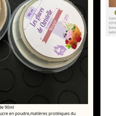
Gaec 
2016
Bans
laiti
 de 90ml
,sucre en poudre,matières protéiques du