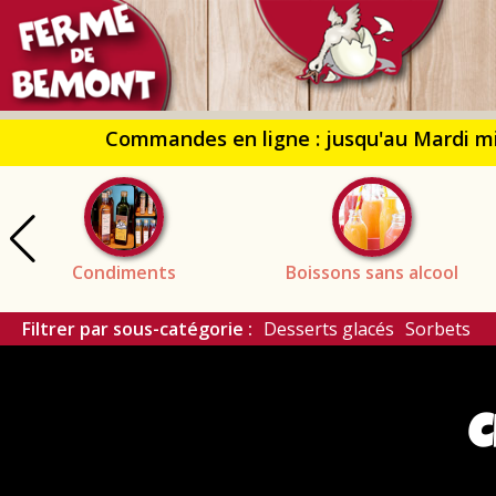
Fer
de
Bém
Condiments
Boissons sans alcool
Filtrer par sous-catégorie :
Desserts glacés
Sorbets
C