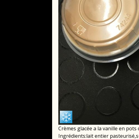
Crèmes glacée a la vanille en pots
Ingrédients:lait entier pasteurisé