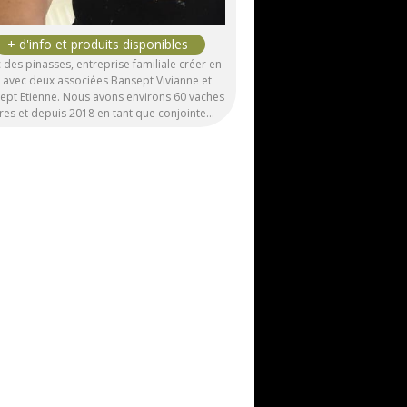
des pinasses, entreprise familiale créer en
 avec deux associées Bansept Vivianne et
ept Etienne. Nous avons environs 60 vaches
ères et depuis 2018 en tant que conjointe…