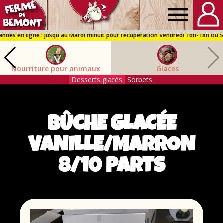
Ferme
de
Nourriture pour animaux
Glaces
Bémont
Desserts glacés
Sorbets
BÛCHE GLACÉE
VANILLE/MARRON
8/10 PARTS