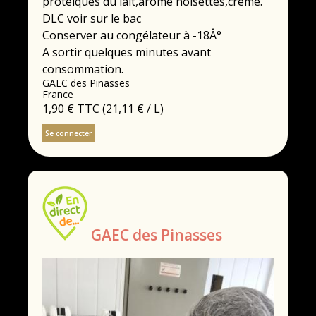
protéiques du lait,arôme noisettes,crème.
DLC voir sur le bac
Conserver au congélateur à -18Â°
A sortir quelques minutes avant
consommation.
GAEC des Pinasses
France
1,90 €
TTC
(21,11 € / L)
Se connecter
GAEC des Pinasses