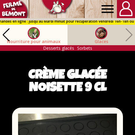
Ferme
de
Nourriture pour animaux
Glaces
Bémont
Desserts glacés
Sorbets
CRÈME GLACÉE
NOISETTE 9 CL