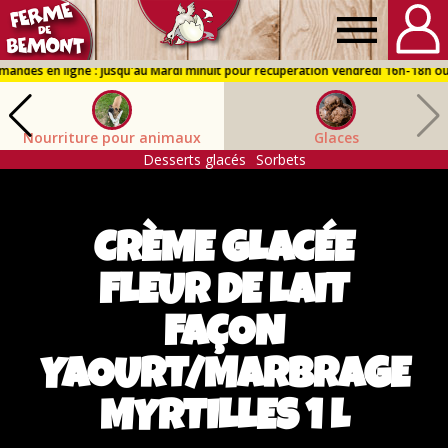
Ferme
de
Nourriture pour animaux
Glaces
Bémont
Desserts glacés
Sorbets
CRÈME GLACÉE
FLEUR DE LAIT
FAÇON
YAOURT/MARBRAGE
MYRTILLES 1 L