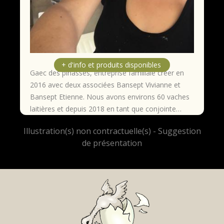
Gaec des pinasses, entreprise familiale créer en
2016 avec deux associées Bansept Vivianne et
Bansept Etienne. Nous avons environs 60 vaches
laitières et depuis 2018 en tant que conjointe…