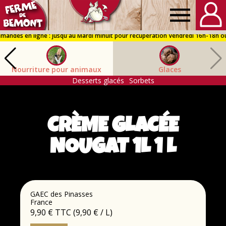
Ferme
de
Nourriture pour animaux
Glaces
Bémont
Desserts glacés
Sorbets
CRÈME GLACÉE
NOUGAT 1L 1 L
GAEC des Pinasses
France
9,90 €
TTC
(9,90 € / L)