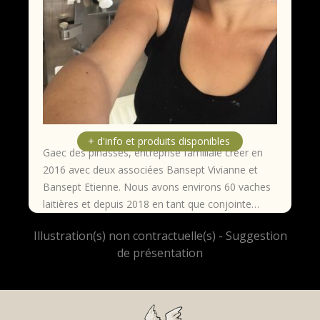
Gaec des pinasses, entreprise familiale créer en
2016 avec deux associées Bansept Vivianne et
Bansept Etienne. Nous avons environs 60 vaches
laitières et depuis 2018 en tant que conjointe…