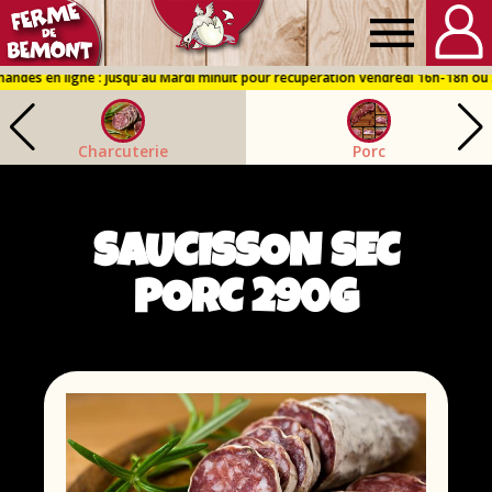
Ferme
de
Charcuterie
Porc
Bémont
SAUCISSON SEC
PORC 290G