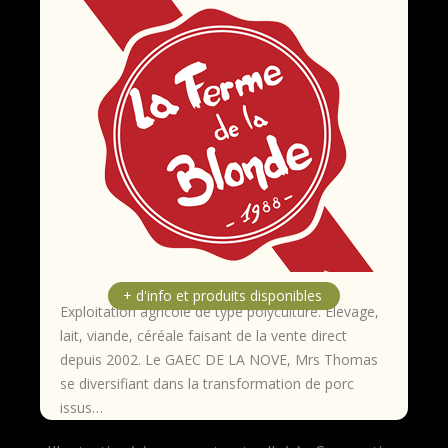
Exploitation agricole de type polyculture. Élevage,
lait, viande, céréale faisant de la vente direct
depuis 2002. Le GAEC DE LA NOVE, Mrs Thomas
se diversifiant dans la transformation de porc
issus…