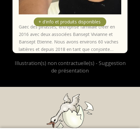
Gaec des pinasses, entreprise familiale créer en
2016 avec deux associées Bansept Vivianne et
Bansept Etienne. Nous avons environs 60 vaches
laitières et depuis 2018 en tant que conjointe…
Mentions légales
|
Conditions Générales de
Ce site utilise des cookies techniques afin de