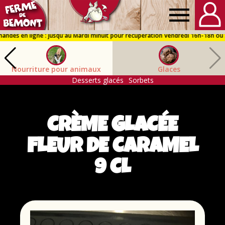
Ferme
de
Nourriture pour animaux
Glaces
Bémont
Desserts glacés
Sorbets
CRÈME GLACÉE
FLEUR DE CARAMEL
9 CL