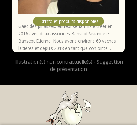
Gaec des pinasses, entreprise familiale créer en
2016 avec deux associées Bansept Vivianne et
Bansept Etienne. Nous avons environs 60 vaches
laitières et depuis 2018 en tant que conjointe…
Mentions légales
|
Conditions Générales de
Ce site utilise des cookies techniques afin de