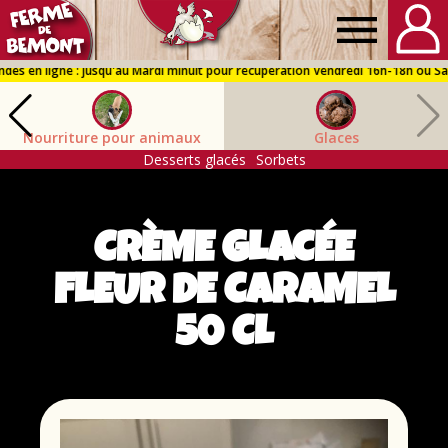
Ferme
de
Nourriture pour animaux
Glaces
Bémont
Desserts glacés
Sorbets
CRÈME GLACÉE
FLEUR DE CARAMEL
50 CL