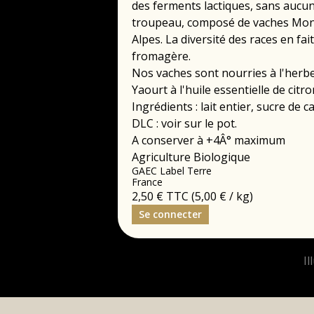
des ferments lactiques, sans aucun a
troupeau, composé de vaches Mont
Alpes. La diversité des races en fai
fromagère.
Nos vaches sont nourries à l'herbe
Yaourt à l'huile essentielle de citro
Ingrédients : lait entier, sucre de 
DLC : voir sur le pot.
A conserver à +4Â° maximum
Agriculture Biologique
GAEC Label Terre
France
2,50 €
TTC
(5,00 € / kg)
Se connecter