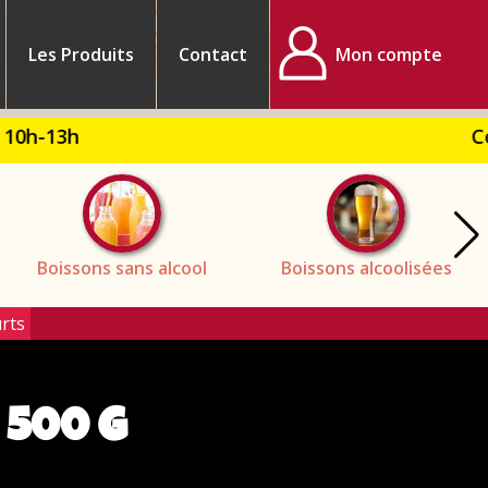
Les Produits
Contact
Mon compte
Com
Boissons sans alcool
Boissons alcoolisées
rts
 500 G