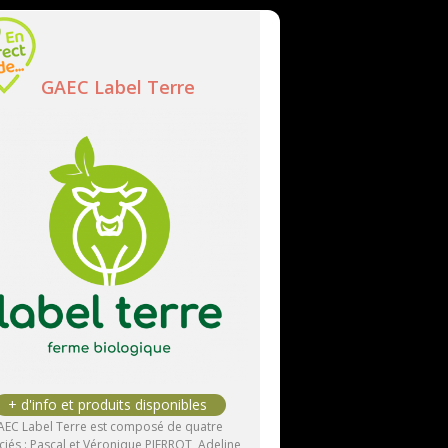
GAEC Label Terre
AEC Label Terre est composé de quatre
ciés : Pascal et Véronique PIERROT, Adeline