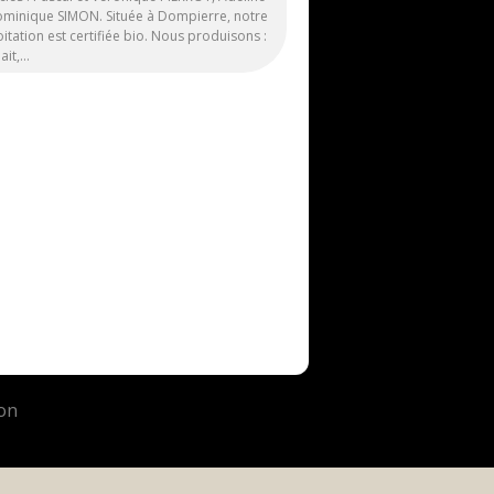
ominique SIMON. Située à Dompierre, notre
itation est certifiée bio. Nous produisons :
lait,…