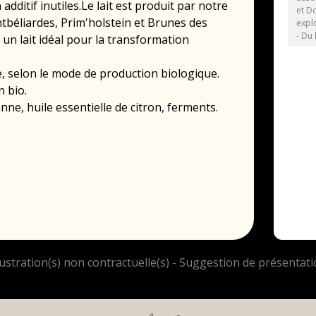
dditif inutiles.Le lait est produit par notre
et D
béliardes, Prim'holstein et Brunes des
explo
- Du 
t un lait idéal pour la transformation
, selon le mode de production biologique.
n bio.
canne, huile essentielle de citron, ferments.