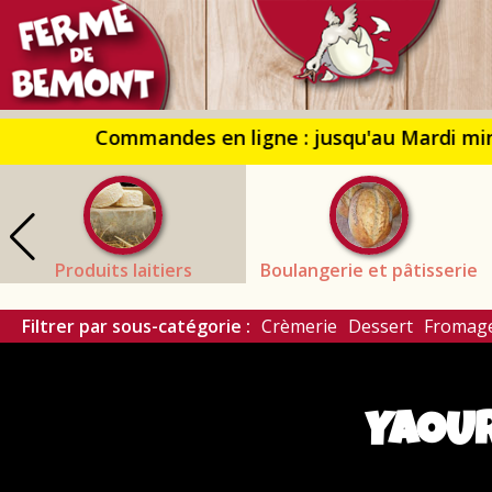
Fer
de
Bém
Produits laitiers
Boulangerie et pâtisserie
Filtrer par sous-catégorie :
Crèmerie
Dessert
Fromage
YAOUR