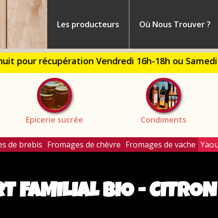
me
Les producteurs
Où Nous Trouver ?
ont
Epicerie sucrée
Condiments
s de brebis
Fromages de chèvre
Fromages de vache
Yaou
T FAMILIAL BIO - CITRON