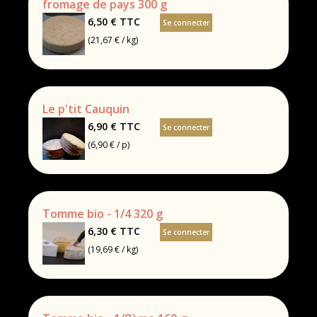
fromage de pays 300 g
6,50 €
TTC
Se connecter
(21,67 € / kg)
Le p'tit Cauquin
6,90 €
TTC
Se connecter
(6,90 € / p)
Tomme bio - 1/4 320 g
6,30 €
TTC
Se connecter
(19,69 € / kg)