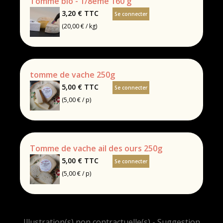
Tomme bio - 1/8ème 160 g
3,20 €
TTC
Se connecter
(20,00 € / kg)
tomme de vache 250g
5,00 €
TTC
Se connecter
(5,00 € / p)
Tomme de vache ail des ours 250g
5,00 €
TTC
Se connecter
(5,00 € / p)